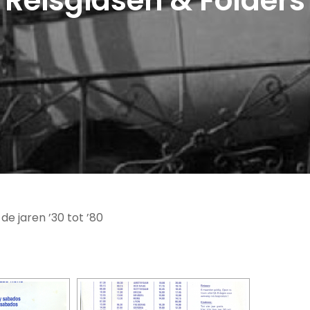
Reisgidsen & Folders
de jaren ’30 tot ’80