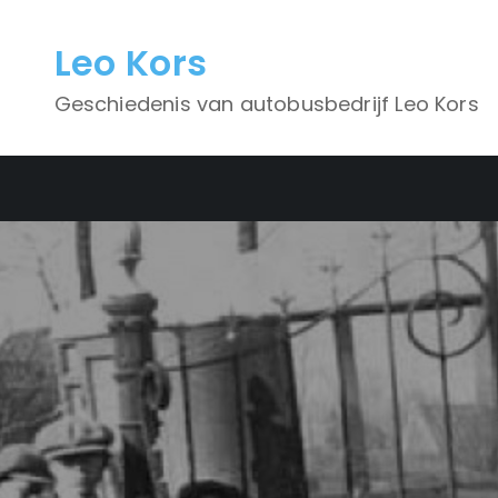
Skip
to
Leo Kors
content
Geschiedenis van autobusbedrijf Leo Kors